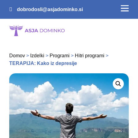
dobrodosli@asjadominko.si
Domov
>
Izdelki
>
Programi
>
Hitri programi
>
TERAPIJA: Kako iz depresije